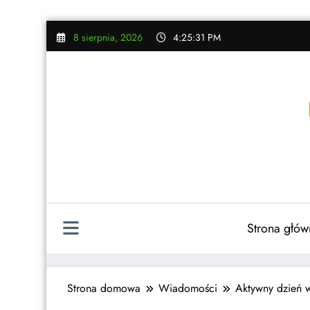
Skip
8 sierpnia, 2026
4:25:32 PM
to
content
Strona głów
Strona domowa
Wiadomości
Aktywny dzień 