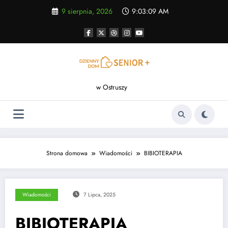
Skip
9 sierpnia, 2026
9:03:10 AM
to
content
w Ostruszy
Strona domowa
Wiadomości
BIBIOTERAPIA
Wiadomości
7 Lipca, 2025
BIBIOTERAPIA