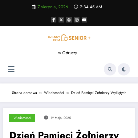
Skip
7 sierpnia, 2026
2:34:46 AM
to
content
w Ostruszy
Strona domowa
Wiadomości
Dzień Pamięci Żołnierzy Wyklętych
Wiadomości
19 Maja, 2025
Dzień Pamięci Żołnierzy