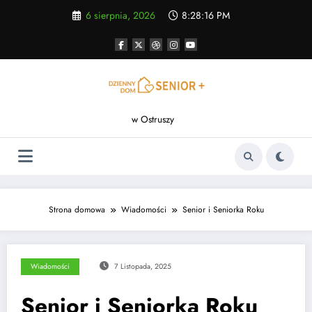
Skip
6 sierpnia, 2026
8:28:16 PM
to
content
w Ostruszy
Strona domowa
Wiadomości
Senior i Seniorka Roku
Wiadomości
7 Listopada, 2025
Senior i Seniorka Roku