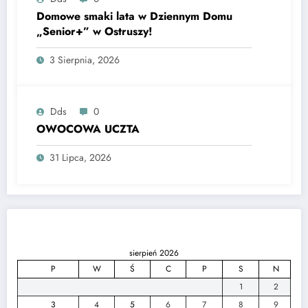
Domowe smaki lata w Dziennym Domu
„Senior+” w Ostruszy!
3 Sierpnia, 2026
Dds
0
OWOCOWA UCZTA
31 Lipca, 2026
sierpień 2026
P
W
Ś
C
P
S
N
1
2
3
4
5
6
7
8
9