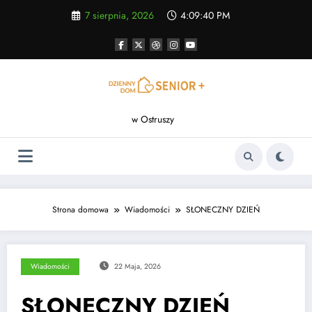
Skip
7 sierpnia, 2026
4:09:41 PM
to
content
w Ostruszy
Strona domowa
Wiadomości
SŁONECZNY DZIEŃ
Wiadomości
22 Maja, 2026
SŁONECZNY DZIEŃ