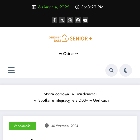
Skip
6 sierpnia, 2026
8:48:23 PM
to
content
w Ostruszy
Strona domowa
Wiadomości
Spotkanie integracyjne z DDS+ w Gorlicach
Wiadomości
30 Września, 2024