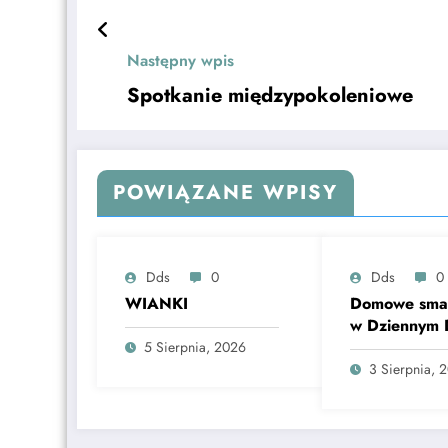
Następny wpis
Spotkanie międzypokoleniowe
POWIĄZANE WPISY
Dds
0
Dds
0
WIANKI
Domowe smak
w Dziennym
„Senior+” w
5 Sierpnia, 2026
Ostruszy!
3 Sierpnia, 