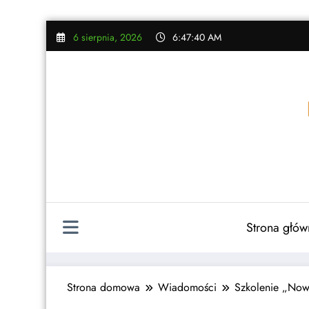
Skip
6 sierpnia, 2026
6:47:41 AM
to
content
Strona głów
Strona domowa
Wiadomości
Szkolenie „Now