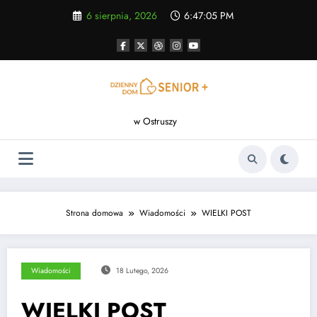
Skip
6 sierpnia, 2026
6:47:06 PM
to
content
w Ostruszy
Strona domowa
Wiadomości
WIELKI POST
Wiadomości
18 Lutego, 2026
WIELKI POST