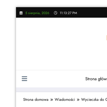
Skip
5 sierpnia, 2026
11:13:28 PM
to
content
Strona głów
Strona domowa
Wiadomości
Wycieczka do 