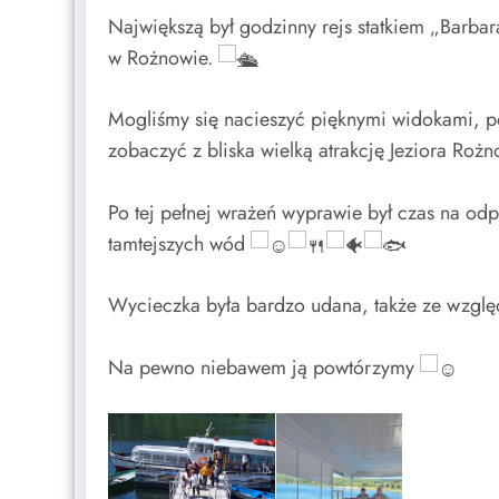
Największą był godzinny rejs statkiem „Barb
w Rożnowie.
Mogliśmy się nacieszyć pięknymi widokami, p
zobaczyć z bliska wielką atrakcję Jeziora R
Po tej pełnej wrażeń wyprawie był czas na od
tamtejszych wód
Wycieczka była bardzo udana, także ze wzgl
Na pewno niebawem ją powtórzymy