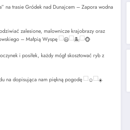
ara” na trasie Gródek nad Dunajcem – Zapora wodna
odziwiać zalesione, malownicze krajobrazy oraz
ożnowskiego – Małpią Wyspę
poczynek i posiłek, każdy mógł skosztować ryb z
ędu na dopisująca nam piękną pogodę