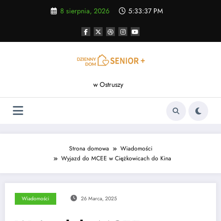
Skip
8 sierpnia, 2026
5:33:38 PM
to
content
w Ostruszy
Strona domowa
Wiadomości
Wyjazd do MCEE w Ciężkowicach do Kina
Wiadomości
26 Marca, 2025