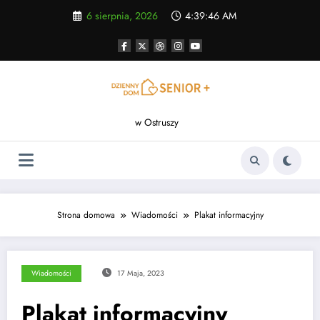
Skip
6 sierpnia, 2026
4:39:46 AM
to
content
w Ostruszy
Strona domowa
Wiadomości
Plakat informacyjny
Wiadomości
17 Maja, 2023
Plakat informacyjny