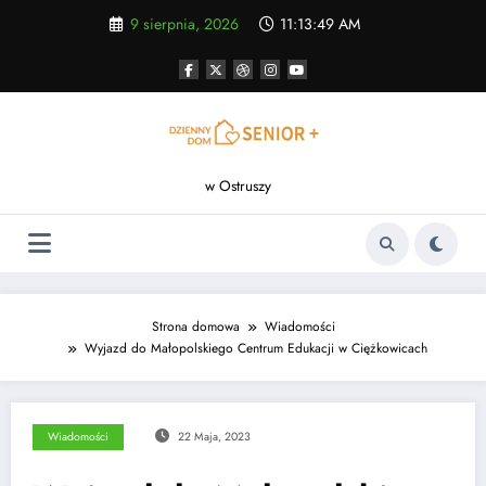
Skip
9 sierpnia, 2026
11:13:49 AM
to
content
w Ostruszy
Strona domowa
Wiadomości
Wyjazd do Małopolskiego Centrum Edukacji w Ciężkowicach
Wiadomości
22 Maja, 2023