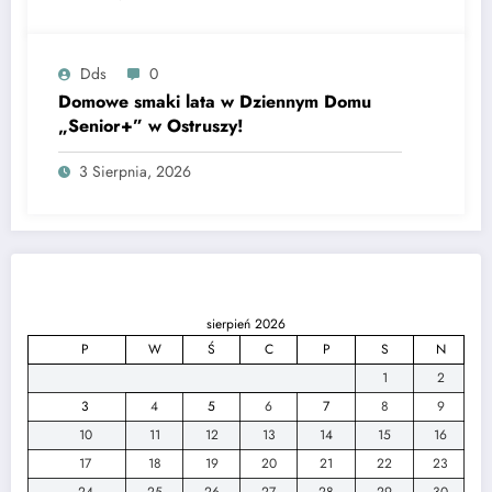
Dds
0
Domowe smaki lata w Dziennym Domu
„Senior+” w Ostruszy!
3 Sierpnia, 2026
sierpień 2026
P
W
Ś
C
P
S
N
1
2
3
4
5
6
7
8
9
10
11
12
13
14
15
16
17
18
19
20
21
22
23