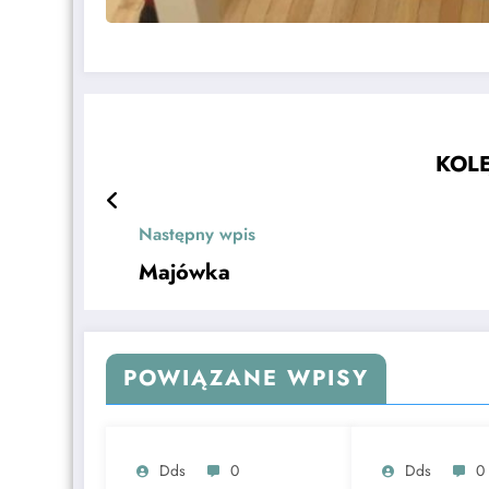
KOLE
Następny wpis
Majówka
POWIĄZANE WPISY
Dds
0
Dds
0