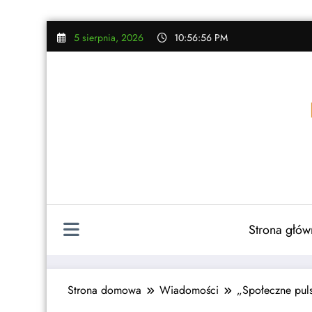
Skip
5 sierpnia, 2026
10:56:57 PM
to
content
Strona głów
Strona domowa
Wiadomości
„Społeczne puls